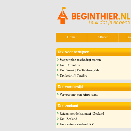
Home
Alfabet
Cat
Taxi voor bedrijven
Stappenplan taxibedrijf starten
Taxi Dorenbos
Taxi Sneek | De Telefoongids
Taxibedrijf | TaxiPro
Taxi wereldwijd
Vervoer met een Airporttaxi
Taxi zeeland
Reizen met de haltetaxi | Zeeland
Taxi Zeeland
Taxicentrale Zeeland B.V.