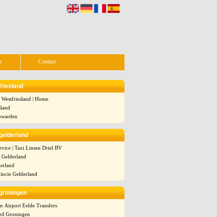
n
Contact
 friesland
 Westfriesland | Home
sland
uwarden
 gelderland
rvice | Taxi Linsen Driel BV
e Gelderland
derland
incie Gelderland
 groningen
n Airport Eelde Transfers
rd Groningen