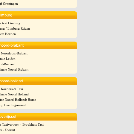
ijf Groningen
 limburg
 taxi Limburg
burg / Limburg Reizen
ters Heerlen
 noord-brabant
i Noordoost-Brabant
rale Leiden
rd-Brabant
vincie Noord Brabant
 noord-holland
 Koeriers & Taxi
vincie Noord Holland
vice Noord-Holland: Home
mp Heerhugowaard
 overijssel
s Taxivervoer » Brookhuis Taxi
i - Fooruit