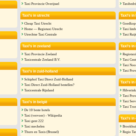
Taxi Provincie Overijssel
Taxibedr
Taxi's in utrecht
Taxi's in
Cheap Taxi Utrecht
Goedkope
Home — Regiotaxi Utrecht
Taxi lim
Utrechtse Taxi Centrale
Taxi Ruij
Taxi's in zeeland
Taxi's in
Taxi Provincie Zeeland
Regiotax
Taxicentrale Zeeland B.V.
Taxi Cent
Taxi Noo
Taxi Pro
Taxi's in zuid-holland
Schiphol Taxi Direct Zuid-Holland
Taxi's in
Taxi Direct Zuid-Holland bestellen?
Taxicentrale Rijnland
Hilverink
Taxi Pro
Taxi Ser
Taxi's in belgië
Taxi Tro
De 10 beste hotels
Taxi (vervoer) - Wikipedia
Taxi's in
Taxi gent 222
Taxi mechelen
Brookhui
Thurn en Taxis (Brussel)
Regio Tax