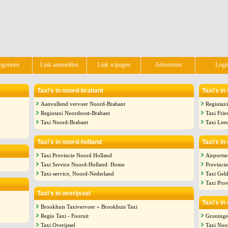
egorieën
Link aanmelden
Link wijzigen
Adverteren
Logi
Taxi's in noord-brabant
Taxi's in
Aanvullend vervoer Noord-Brabant
Regiotaxi
Regiotaxi Noordoost-Brabant
Taxi Frie
Taxi Noord-Brabant
Taxi Lee
Taxi's in noord-holland
Taxi's in
Taxi Provincie Noord Holland
Airportse
Taxi Service Noord-Holland: Home
Provinci
Taxi-service, Noord-Nederland
Taxi Gel
Taxi Prov
Taxi's in overijssel
Taxi's in
Brookhuis Taxivervoer » Brookhuis Taxi
Regio Taxi - Fooruit
Groninge
Taxi Overijssel
Taxi Noo